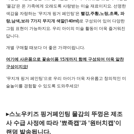
'물감'은 온 가족에게 오래도록 사랑받는 미술 재료이지요. 선명한
색감을 자랑하는 '무지개 핑거 페인팅'은
빨강,주황,노랑,초록, 파
랑,남색,보라 7가지 무지개 색깔(140ml)
로 구성되어 있어 다양한
그림 표현이 가능하지요. 우리 아이의 미술 활동이 더욱 즐거워진
답니다.
개별 구매할 때보다 더 좋은 가격!이랍니다.
여기에 사은품으로 꽃송이폼 15개까지 함께 구성되어 더욱 알찬
구성이지요!
'무지개 핑거 페인팅'으로 우리 아이가 더욱 자유롭고 창의적인 미
술놀이를 경험할 수 있도록 도와주세요!
▸스노우키즈 핑거페인팅 물감의 뚜껑은 제조
사 수급 사정에 따라 '뾰족캡'과 '원터치캡'이
랜덤 발송됩니다.