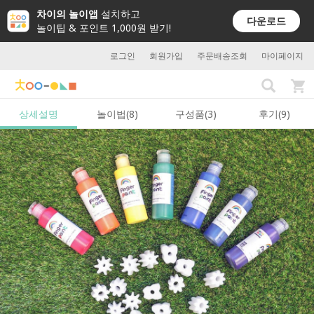
차이의 놀이앱
설치하고
다운로드
놀이팁 & 포인트 1,000원 받기!
로그인
회원가입
주문배송조회
마이페이지
상세설명
놀이법(8)
구성품(3)
후기(9)