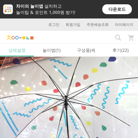
차이의 놀이앱
설치하고
다운로드
놀이팁 & 포인트 1,000원 받기!
로그인
회원가입
주문배송조회
마이페이지
상세설명
놀이법(1)
구성품(4)
후기(22)