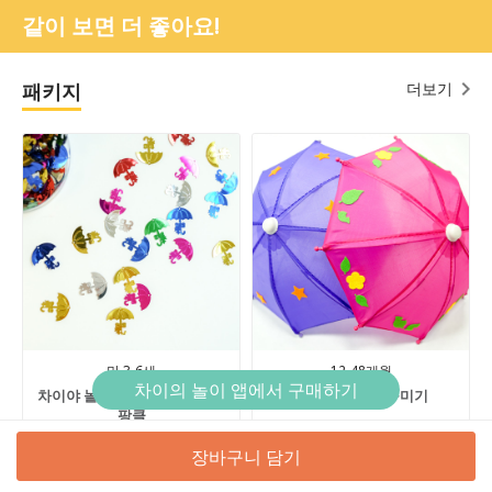
같이 보면 더 좋아요!
패키지
더보기
만 3-6세
12-48개월
차이의 놀이 앱에서 구매하기
차이야 놀자! - 우산&달팽이 스
아기 미니우산 꾸미기
팡클
4,900원
재고 없음
8,000원
6,000원
장바구니 담기