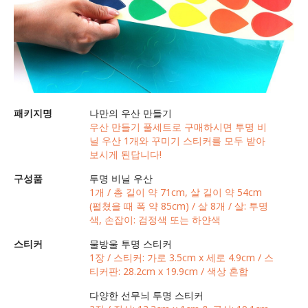
패키지명
나만의 우산 만들기
우산 만들기 풀세트로 구매하시면 투명 비
닐 우산 1개와 꾸미기 스티커를 모두 받아
보시게 된답니다!
구성품
투명 비닐 우산
1개 / 총 길이 약 71cm, 살 길이 약 54cm
(펼쳤을 때 폭 약 85cm) / 살 8개 / 살: 투명
색, 손잡이: 검정색 또는 하얀색
스티커
물방울 투명 스티커
1장 / 스티커: 가로 3.5cm x 세로 4.9cm / 스
티커판: 28.2cm x 19.9cm / 색상 혼합
다양한 선무늬 투명 스티커