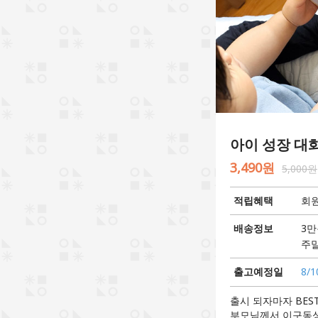
아이 성장 대화
3,490원
5,000원
적립혜택
회원
배송정보
3만
주말
출고예정일
8/1
출시 되자마자 BEST
부모님께서 이구동성