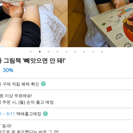
 그림책 '빼앗으면 안 돼!'
30%
 구매 적립 혜택 확인
원 이상 무료배송!
 주문 시, (월) 순차 출고 예정
0 ~ 8/11
택배출고예정
 등극!
으로 꼭 필요했다는 바로 그 것!