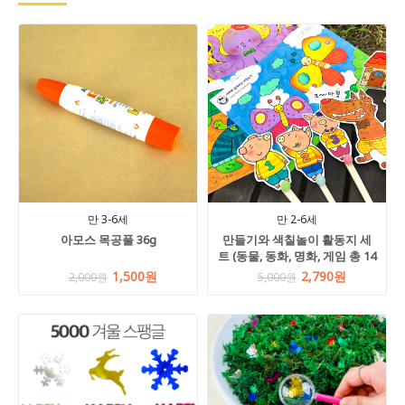
만 3-6세
만 2-6세
아모스 목공풀 36g
만들기와 색칠놀이 활동지 세
트 (동물, 동화, 명화, 게임 총 14
장)
1,500원
2,790원
2,000원
5,000원