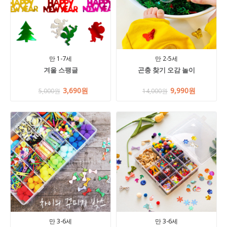
만 1-7세
만 2-5세
겨울 스팽글
곤충 찾기 오감 놀이
3,690원
9,990원
5,000원
14,000원
만 3-6세
만 3-6세