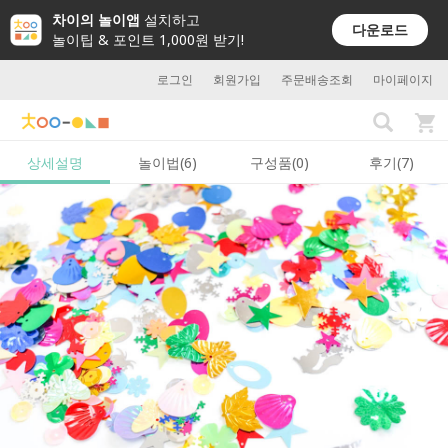
차이의 놀이앱
설치하고
다운로드
놀이팁 & 포인트 1,000원 받기!
로그인
회원가입
주문배송조회
마이페이지
상세설명
놀이법(6)
구성품(0)
후기(7)