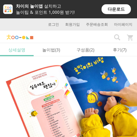
차이의 놀이앱
설치하고
다운로드
놀이팁 & 포인트 1,000원 받기!
로그인
회원가입
주문배송조회
마이페이지
상세설명
놀이법(3)
구성품(2)
후기(7)