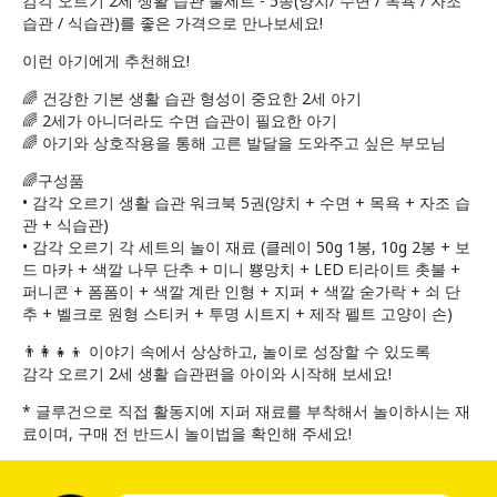
감각 오르기 2세 생활 습관 풀세트 - 5종(양치/ 수면 / 목욕 / 자조
습관 / 식습관)를 좋은 가격으로 만나보세요!
이런 아기에게 추천해요!
🌈 건강한 기본 생활 습관 형성이 중요한 2세 아기
🌈 2세가 아니더라도 수면 습관이 필요한 아기
🌈 아기와 상호작용을 통해 고른 발달을 도와주고 싶은 부모님
🌈구성품
• 감각 오르기 생활 습관 워크북 5권(양치 + 수면 + 목욕 + 자조 습
관 + 식습관)
• 감각 오르기 각 세트의 놀이 재료 (클레이 50g 1봉, 10g 2봉 + 보
드 마카 + 색깔 나무 단추 + 미니 뿅망치 + LED 티라이트 촛불 +
퍼니콘 + 폼폼이 + 색깔 계란 인형 + 지퍼 + 색깔 숟가락 + 쇠 단
추 + 벨크로 원형 스티커 + 투명 시트지 + 제작 펠트 고양이 손)
👨‍👩‍👧‍👦 이야기 속에서 상상하고, 놀이로 성장할 수 있도록
감각 오르기 2세 생활 습관편을 아이와 시작해 보세요!
* 글루건으로 직접 활동지에 지퍼 재료를 부착해서 놀이하시는 재
료이며, 구매 전 반드시 놀이법을 확인해 주세요!