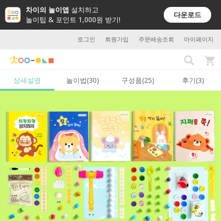
차이의 놀이앱
설치하고
다운로드
놀이팁 & 포인트 1,000원 받기!
로그인
회원가입
주문배송조회
마이페이지
상세설명
놀이법(30)
구성품(25)
후기(3)