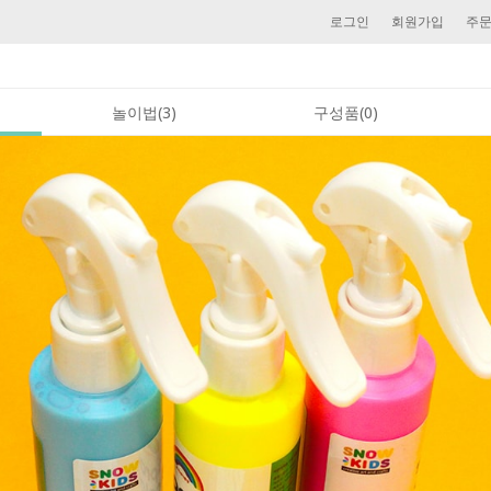
로그인
회원가입
주
놀이법(3)
구성품(0)