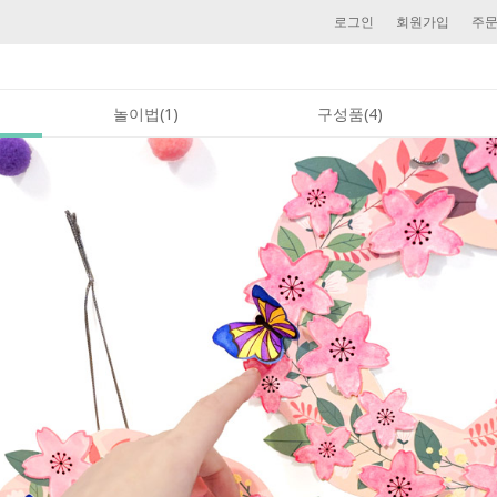
로그인
회원가입
주
놀이법(1)
구성품(4)