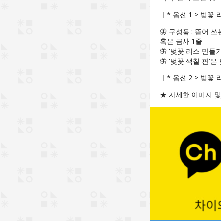
ㅣ* 옵션 1 > 벚꽃
🦋 구성품 : 뜯어 쓰
혹은 금사 1줄
🦋 '벚꽃 리스 만
🦋 '벚꽃 색칠 판'은
ㅣ* 옵션 2 > 벚꽃 
★ 자세한 이미지 및