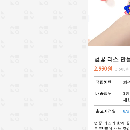
벚꽃 리스 만들
2,990원
3,500원
적립혜택
회원
배송정보
3만
제헌
출고예정일
8/8
벚꽃 리스와 함께 꽃
톡톡! 뜯어 쓰는 종