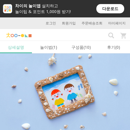
차이의 놀이앱
설치하고
다운로드
놀이팁 & 포인트 1,000원 받기!
로그인
회원가입
주문배송조회
마이페이지
상세설명
놀이법(1)
구성품(10)
후기(0)