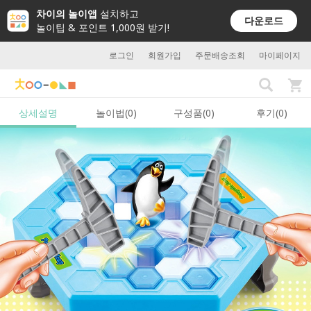
차이의 놀이앱
설치하고
다운로드
놀이팁 & 포인트 1,000원 받기!
로그인
회원가입
주문배송조회
마이페이지
상세설명
놀이법(0)
구성품(0)
후기(0)