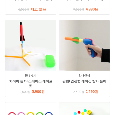
재고 없음
4,990원
6,000원
7,000원
만 3-8세
만 2-9세
차이야 놀자! 스페이스 에어로
팡팡! 안전한 에어건 발사 놀이
켓
5,900원
2,190원
9,000원
2,500원