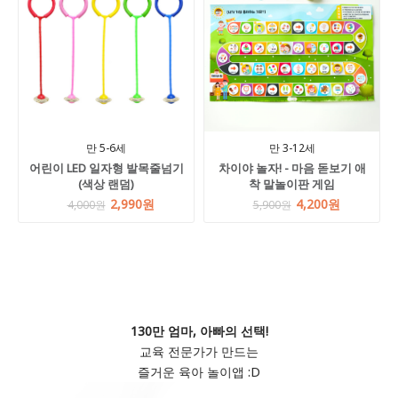
만 5-6세
만 3-12세
어린이 LED 일자형 발목줄넘기
차이야 놀자! - 마음 돋보기 애
(색상 랜덤)
착 말놀이판 게임
2,990원
4,200원
4,000원
5,900원
130만 엄마, 아빠의 선택!
교육 전문가가 만드는
즐거운 육아 놀이앱 :D