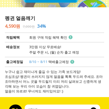
펭귄 얼음깨기
4,590원
34%
7,000원
적립혜택
회원 구매 적립 혜택 확인
배송정보
3만원 이상 무료배송!
주말 주문 시, (월) 순차 출고 예정
출고예정일
8/10 ~ 8/11
택배출고예정
누구나 쉽고 재미나게 즐길 수 있는 가족 보드게임!
조심조심! 펭귄이 쓰러지지 않게 얼음을 톡톡 두드려 주세요. 조마
조마하면서 어느 곳을 두드릴지 이리 저리 살펴보고 신중하게 생
각해 보는 우리 아이 모습이 참 귀엽답니다.
얼음이 와르르! 무너져도 재미있어요! :)