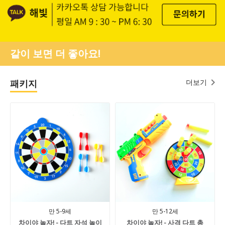
같이 보면 더 좋아요!
패키지
더보기
만 5-9세
만 5-12세
차이야 놀자! - 다트 자석 놀이
차이야 놀자! - 사격 다트 총