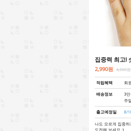
집중력 최고! 
2,990원
4,000원
적립혜택
회원
배송정보
3만
주말
출고예정일
8/1
나도 모르게 집중하게
도전해 보세요 :)