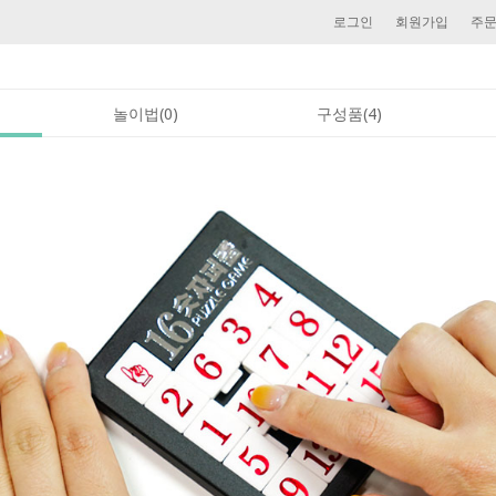
로그인
회원가입
주
놀이법(0)
구성품(4)