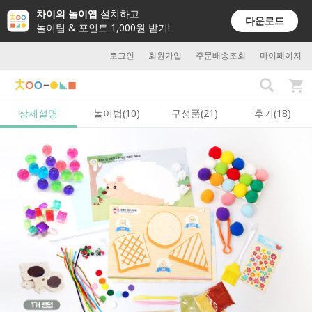
차이의 놀이앱
설치하고
다운로드
놀이팁 & 포인트 1,000원 받기!
로그인
회원가입
주문배송조회
마이페이지
상세설명
놀이법(10)
구성품(21)
후기(18)