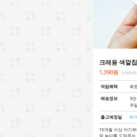
크레용 색깔칩
1,390원
3,000원
적립혜택
회원
배송정보
3만
주말
출고예정일
8/1
10개월 이상 아기
깔 놀이를 도와주는