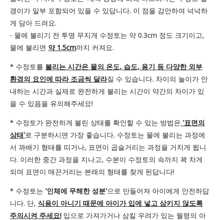
갱이가 일부 포함되어 있을 수 있답니다. 이 점을 감안하여 넉넉하
게 담아 드려요.
- 물에 불리기 전 투명 무지개 수정토는 약 0.3cm 정도 크기이고,
물에 불리면
약 1.5cm
까지 커져요.
* 수정토를
불리는 시간은 물의 온도, 습도, 용기 등 다양한 외부
환경의 요인에 따라 조금씩 달라
질 수 있습니다. 차이의 놀이가 안
내하는 시간과 실제로 완전하게 불리는 시간이 약간의 차이가 있
을 수 있음을 유의해주세요!
* 수정토가 완전하게 불린 상태를 확인할 수 있는 방법은
'표면의
상태'
로 구분하시면 가장 좋습니다. 수정토는 물에 불리는 과정에
서 꽈배기 형태를 띠거나, 표면이 곱슬거리는 과정을 거치게 됩니
다. 이러한 중간 과정을 지나고, 수분이 수정토의 속까지 꽉 차게
되며 표면이 매끈거리는 본래의 형태를 찾게 된답니다!
* 수정토는
'인체에 무해한 성분'
으로 만들어져 아이에게 안전하답
니다. 단,
식용이 아니기 때문에 아이가 입에 넣고 삼키지 않도록
주의시켜 주세요!
입으로 가져가거나 삼킬 우려가 있는 월령의 아