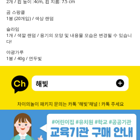
2개 / 컵 높이 :4cm, 컵 지름: 7.5 cm
곰 스팡클
1봉 (20개입) / 색상 랜덤
슬라임
1개 / 색깔 랜덤 / 용기의 모양 및 내용물 모습은 변경될 수 있습니
다!
야광가루
1봉 / 40g / 연두빛