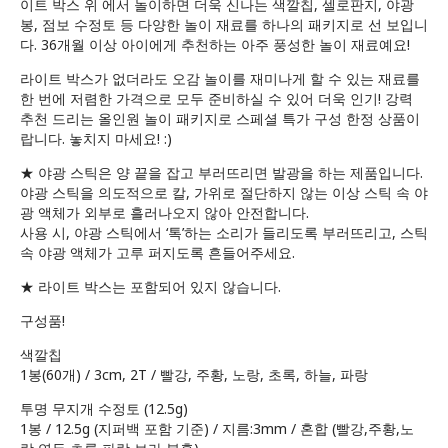
이트 박스 위 에서 놀이하면 더욱 신나는 색깔칩, 셀로판지, 야광
봉, 점보 수정토 등 다양한 놀이 재료를 하나의 패키지로 선 보입니
다. 36개월 이상 아이에게 추천하는 아주 풍성한 놀이 재료예요!
라이트 박스가 없더라도 오감 놀이를 재미나게 할 수 있는 재료를
한 번에 저렴한 가격으로 모두 준비하실 수 있어 더욱 인기! 강력
추천 드리는 올인원 놀이 패키지로 스페셜 특가 구성 한정 상품이
랍니다. 놓치지 마세요! :)
★ 야광 스틱은 양 끝을 잡고 부러뜨리면 발광을 하는 제품입니다.
야광 스틱을 의도적으로 칼, 가위로 절단하지 않는 이상 스틱 속 야
광 액체가 외부로 흘러나오지 않아 안전합니다.
사용 시, 야광 스틱에서 ‘톡’하는 소리가 들리도록 부러뜨리고, 스틱
속 야광 액체가 고루 퍼지도록 흔들어주세요.
★ 라이트 박스는 포함되어 있지 않습니다.
구성품!
색깔칩
1봉(60개) / 3cm, 2T / 빨강, 주황, 노랑, 초록, 하늘, 파랑
투명 무지개 수정토 (12.5g)
1봉 / 12.5g (지퍼백 포함 기준) / 지름:3mm / 혼합 (빨강,주황,노