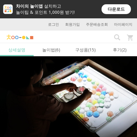
차이의 놀이앱
설치하고
다운로드
놀이팁 & 포인트 1,000원 받기!
로그인
회원가입
주문배송조회
마이페이지
상세설명
놀이법(6)
구성품(15)
후기(2)