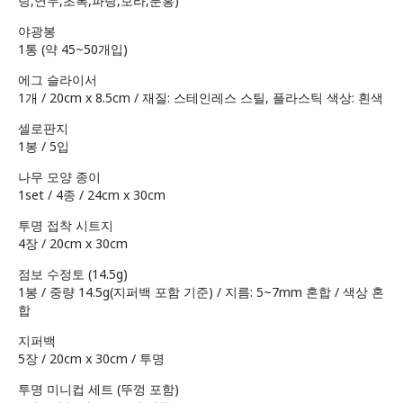
랑,연두,초록,파랑,보라,분홍)
야광봉
1통 (약 45~50개입)
에그 슬라이서
1개 / 20cm x 8.5cm / 재질: 스테인레스 스틸, 플라스틱 색상: 흰색
셀로판지
1봉 / 5입
나무 모양 종이
1set / 4종 / 24cm x 30cm
투명 접착 시트지
4장 / 20cm x 30cm
점보 수정토 (14.5g)
1봉 / 중량 14.5g(지퍼백 포함 기준) / 지름: 5~7mm 혼합 / 색상 혼
합
지퍼백
5장 / 20cm x 30cm / 투명
투명 미니컵 세트 (뚜껑 포함)