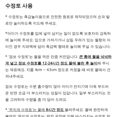
수정토 사용
* 수정토는 촉감놀이용으로 안전한 원료로 제작되었으며 손과 발
로만 놀이하도록 지도해 주세요.
*아이가 수정토를 입에 넣어 삼키는 일이 없도록 보호자의 감독하
에 놀이해 주세요. 입으로 가져가거나 삼킬 우려가 있는 월령의 아
이인 경우 지퍼백에 담아 촉감팩 형태로 놀이해 주실 수 있습니다.
* '점보 수정토'는 물을 먹은 만큼 커진답니다.
큰 통에 물을 넉넉하
게 넣고 점보 수정토를 12-24시간 정도 물에 불린 후 놀이
해 주시
는 재료예요. 지름 4cm ~ 4.5cm 정도로 커졌을 때 바로 물에서 건
져내주세요.
점보 수정토는 수분 흡수량이 많아 아이가 만지기에 더욱 부드러
운 반면 조금 더 부스러지는 성질이 있답니다. 일부 부스러지는 것
을 고려하여 수량을 좀 더 담아 드려요.
*
'무지개 수정토'는 물에
8시간 정도
불려주세요. 물에 완전하게
불려진 '무지개 수정토는' 제작 공정에 의해 바스러지는 수정토 알